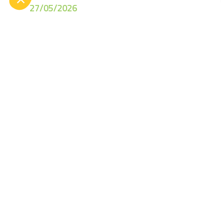
27/05/2026
Spectacle prévention
routière -Pradeau
20/05/2026
Visite du village
Gaulois- CE2- CM1 du
Pradeau