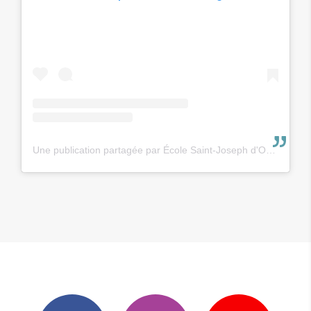
Une publication partagée par École Saint-Joseph d'Ossun (@ecole_saintjoseph_ossun)