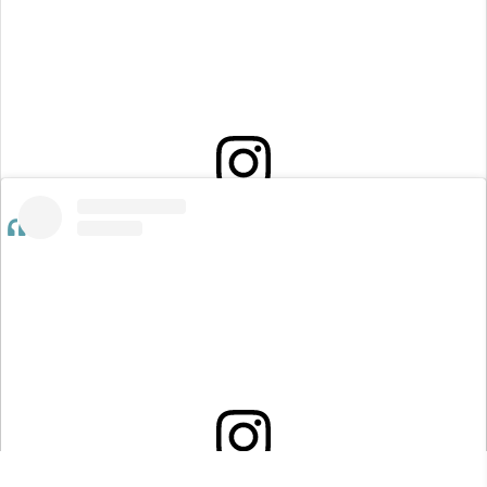
Voir cette publication sur Instagram
Une publication partagée par École Pradeau La Sède (@ecole_pradeaulasede)