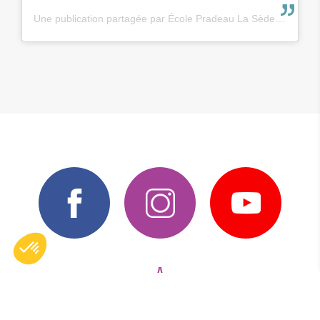
Une publication partagée par École Pradeau La Sède (@ecole_pradeaulasede)
PRIMAIRE PRADEAU